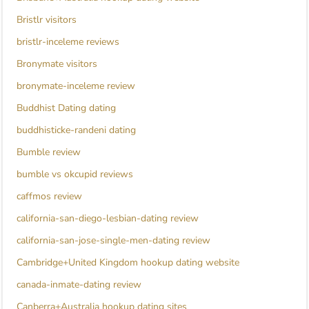
Bristlr visitors
bristlr-inceleme reviews
Bronymate visitors
bronymate-inceleme review
Buddhist Dating dating
buddhisticke-randeni dating
Bumble review
bumble vs okcupid reviews
caffmos review
california-san-diego-lesbian-dating review
california-san-jose-single-men-dating review
Cambridge+United Kingdom hookup dating website
canada-inmate-dating review
Canberra+Australia hookup dating sites