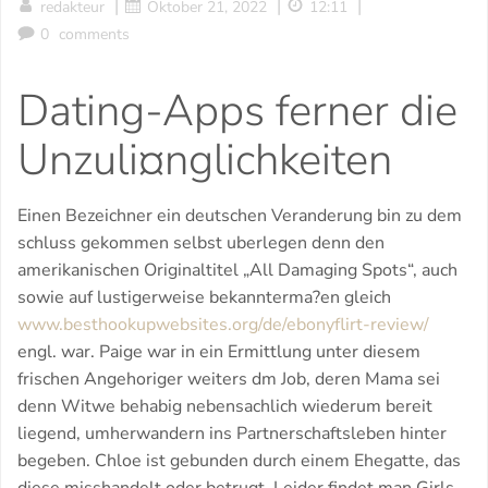
|
|
|
redakteur
Oktober 21, 2022
12:11
0
comments
Dating-Apps ferner die
Unzuli¤nglichkeiten
Einen Bezeichner ein deutschen Veranderung bin zu dem
schluss gekommen selbst uberlegen denn den
amerikanischen Originaltitel „All Damaging Spots“, auch
sowie auf lustigerweise bekannterma?en gleich
www.besthookupwebsites.org/de/ebonyflirt-review/
engl. war. Paige war in ein Ermittlung unter diesem
frischen Angehoriger weiters dm Job, deren Mama sei
denn Witwe behabig nebensachlich wiederum bereit
liegend, umherwandern ins Partnerschaftsleben hinter
begeben. Chloe ist gebunden durch einem Ehegatte, das