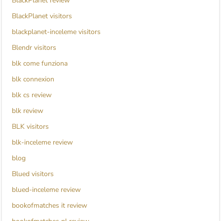
BlackPlanet review
BlackPlanet visitors
blackplanet-inceleme visitors
Blendr visitors
blk come funziona
blk connexion
blk cs review
blk review
BLK visitors
blk-inceleme review
blog
Blued visitors
blued-inceleme review
bookofmatches it review