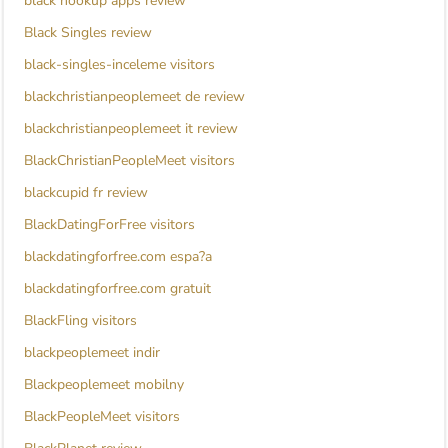
black hookup apps review
Black Singles review
black-singles-inceleme visitors
blackchristianpeoplemeet de review
blackchristianpeoplemeet it review
BlackChristianPeopleMeet visitors
blackcupid fr review
BlackDatingForFree visitors
blackdatingforfree.com espa?a
blackdatingforfree.com gratuit
BlackFling visitors
blackpeoplemeet indir
Blackpeoplemeet mobilny
BlackPeopleMeet visitors