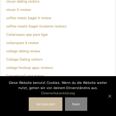
clover dating visitors
clover fr review
coffee meets bagel it review
coffee-meets-bagel-inceleme reviews
Collarspace app para ligar
collarspace it review
college dating review
College Dating visitors
college hookup apps reviews
ColombianCupid dating
Diese Website benutzt Cookies. Wenn du die Website weiter
colombiancupid review
nutzt, gehen wir von deinem Einverständnis aus.
colorado review
Datenschutzerklärung
Colorado Springs+CO+Colorado hookup dating sites
Verstanden
Nein
columbus 1 eros escort