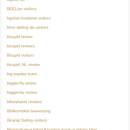
BGCLive visitors
bgclive-inceleme visitors
bhm-dating-de visitors
bicupid review
bicupid reviews
Bicupid visitors
bicupid_NL review
big payday loans
biggercity preise
biggercity review
bikerplanet reviews
Bildkontakte bewertung
Biracial Dating visitors
Birmingham+United Kingdom hookup dating sites