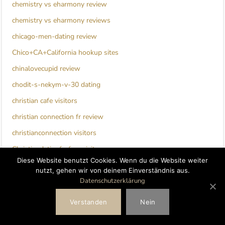
chemistry vs eharmony review
chemistry vs eharmony reviews
chicago-men-dating review
Chico+CA+California hookup sites
chinalovecupid review
chodit-s-nekym-v-30 dating
christian cafe visitors
christian connection fr review
christianconnection visitors
Christiandatingforfree visitors
Diese Website benutzt Cookies. Wenn du die Website weiter
Christianmingle seznamka
nutzt, gehen wir von deinem Einverständnis aus.
Datenschutzerklärung
christianmingle-inceleme visitors
chula-vista escort
Verstanden
Nein
citas puma resenas