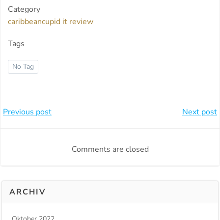
Category
caribbeancupid it review
Tags
No Tag
Beitragsnavigation
Beitragsnavi
Previous post
Next post
Comments are closed
ARCHIV
Oktober 2022