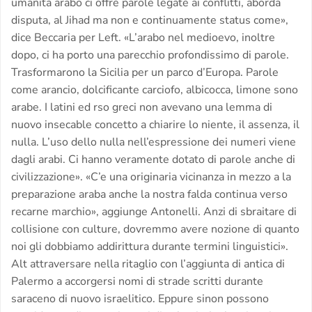
umanita arabo ci offre parole legate ai conflitti, aborda
disputa, al Jihad ma non e continuamente status come»,
dice Beccaria per Left. «L’arabo nel medioevo, inoltre
dopo, ci ha porto una parecchio profondissimo di parole.
Trasformarono la Sicilia per un parco d’Europa. Parole
come arancio, dolcificante carciofo, albicocca, limone sono
arabe. I latini ed rso greci non avevano una lemma di
nuovo insecable concetto a chiarire lo niente, il assenza, il
nulla. L’uso dello nulla nell’espressione dei numeri viene
dagli arabi. Ci hanno veramente dotato di parole anche di
civilizzazione». «C’e una originaria vicinanza in mezzo a la
preparazione araba anche la nostra falda continua verso
recarne marchio», aggiunge Antonelli. Anzi di sbraitare di
collisione con culture, dovremmo avere nozione di quanto
noi gli dobbiamo addirittura durante termini linguistici».
Alt attraversare nella ritaglio con l’aggiunta di antica di
Palermo a accorgersi nomi di strade scritti durante
saraceno di nuovo israelitico. Eppure sinon possono