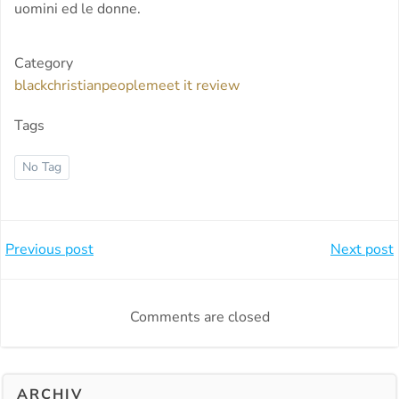
uomini ed le donne.
Category
blackchristianpeoplemeet it review
Tags
No Tag
Beitragsnavigation
Beitragsnavi
Previous post
Next post
Comments are closed
ARCHIV