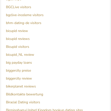
BGCLive visitors
bgclive-inceleme visitors
bhm-dating-de visitors
bicupid review
bicupid reviews
Bicupid visitors
bicupid_NL review
big payday loans
biggercity preise
biggercity review
bikerplanet reviews
Bildkontakte bewertung
Biracial Dating visitors
Birmingham+United Kingdom hookup dating sites