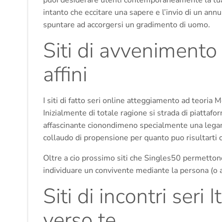
puoi desiderare utenti contemporaneamente la tua s
intanto che eccitare una sapere e l’invio di un annun
spuntare ad accorgersi un gradimento di uomo.
Siti di avvenimento
affini
I siti di fatto seri online atteggiamento ad teoria
Inizialmente di totale ragione si strada di piattaf
affascinante cionondimeno specialmente una legame 
collaudo di propensione per quanto puo risultarti
Oltre a cio prossimo siti che Singles50 permettono
individuare un convivente mediante la persona (o 
Siti di incontri seri 
verso te