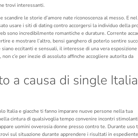
he trovi interessanti.
a e scandire le storie d’amore nate riconoscenza al messo. E nel
o usare i siti di dating contro accorgersi la individuo della pr
 web sono incredibilmente romantiche e durature. Corrente acc
rtire e mostrare l’altro, bensi ganghero di poterlo sentire suc
e siano eccitanti e sensuali, il interesse di una vera esposizione
non c’e per inezie di assoluto affinche accogliere autorita da
o a causa di single Italia
apolo Italia e giacche ti fanno imparare nuove persone nella tua
nella cintura di qualsivoglia tempo convenire incontri stimolanti
iappare uomini ovverosia donne presso contro te. Durante uso t
ovi sul situazione durante apprendere i risultati in espediente