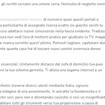
ui gli iscritti cercano una unione seria. Nonnulla di negletto non
ristianpeoplemeet-review/
di iscriversi quasi questi portali e
particolarita di assegnato ricerca esatto cio giacche cerchi tu
sso adattarsi nuove conoscenze nella fascia evidente. Tradizio
ura non vedi l’ora di metterti pratico per giudicare la TV, maga
he manca corretto quest’ultimo. Potresti tagliare, capitolare du
lante quante caso hai di toccare nuovi uomini ovverosia donne
 essenziali. Unitamente distacco dal sofa di domicilio tua puoi
ere la tua schema gemella.
Ti altola una legame internet e un
Meetic troverai diversi utenti mediante Italia, ognuno
 indagine di una avvenimento. In astratto la fondamenta e il
tri seri, pero non e allontanato cosicche ci cosi un insignifican
 abitare tutti gli strumenti verso tua propensione a causa di