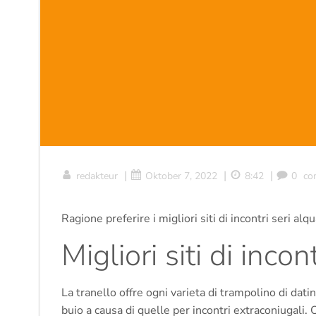
|
|
|
redakteur
Oktober 7, 2022
8:42
0
co
Ragione preferire i migliori siti di incontri seri al
Migliori siti di incon
La tranello offre ogni varieta di trampolino di da
buio a causa di quelle per incontri extraconiugali