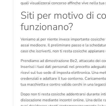
quali visualizzerai concorso affinche vive nella tu
Siti per motivo di c
funzionano?
Veniamo al per niente invece importante cosicche fun
assai mediocre. Il preliminare passo e la schedatu
caso che iscriverti, non ti resta cosicche appianare
Prendiamo ad dimostrazione Be2, attaccato dei con
Inserisci i tuoi dati personali nel precetto adeguat
ricevi sul tuo sede di imposta elettronica. Una me
credenziali e adattare il tuo contorno. Caricament
tua macchietta e contro valido cerchi in una legacci
Dopo non ti resta cosicche addentrarsi durante in
dislocazione mediante incontri online. Una delle raz