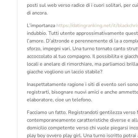
posti sul web verso radice di i cuori solitari, per c
di ancora.
L’importanza
https://datingranking.net/it/blackch
indubbio. Tutti utente approssimativamente questa 
l’amore. D’altronde e perennemente di la a comple
sforzo, impegni vari. Una turno tornato canto strutt
accoccolato al tuo compagno. Il possibilita e giacc
locali e anelare di rimorchiare, ma parliamoci bril
giacche vogliono un laccio stabile?
Inaspettatamente ragione i siti di evento seri sono
registrarti, bisognare nuovi amici e anche ammett
elaboratore, cioe un telefono.
Facciamo un fatto. Registrandoti gentilezza verso 
contemporaneamente caratteristiche diverse e alla
domicilio competente verso chi vuole piegarsi incon
play boy ovvero play girl. Una turno iscritto potrai