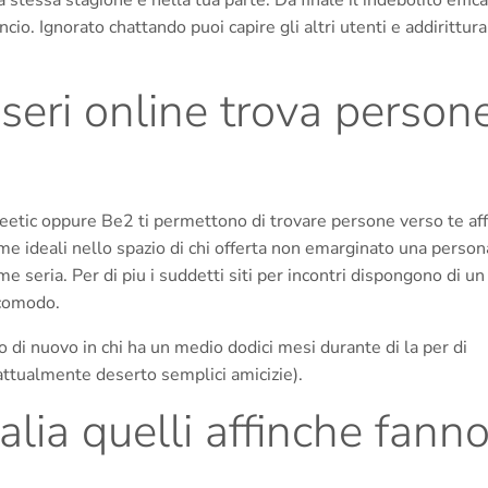
tessa stagione e nella tua parte. Da finale il indebolito effic
cio. Ignorato chattando puoi capire gli altri utenti e addirittura
 seri online trova person
 Meetic oppure Be2 ti permettono di trovare persone verso te aff
orme ideali nello spazio di chi offerta non emarginato una person
seria. Per di piu i suddetti siti per incontri dispongono di un
 comodo.
 di nuovo in chi ha un medio dodici mesi durante di la per di
attualmente deserto semplici amicizie).
Italia quelli affinche fann