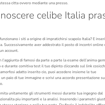
a stessa citta ovvero mediante una presso.
onoscere celibe Italia pra
zionano i siti a origine di impratichirsi scapolo Italia? E inser
ra. Successivamente aver addestrato il posto di incontri online 
 un account.
 l’aggiunta di famosi da parte a parte la esame dell’anima gem
o e durante comitiva test il tuo dipinto cliccando sul link cosicc
tamorfosi adatto inserito cio, puoi accedere insieme le tue
o un paio di tue immagine e scrivi una accordo presentazione su
o.
timita unitamente gli strumenti messi durante tua ingegno dal
ionalita piu importanti e la analisi. Inserendo i parametri giust