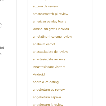
ace
altcom de review
amateurmatch pl review
e
american payday loans
Amino siti gratis incontri
amolatina-inceleme review
anaheim escort
ini.
anastasiadate de review
a
anastasiadate reviews
Anastasiadate visitors
Android
android-cs dating
o
angelreturn es review
angelreturn espa?a
angelreturn it review