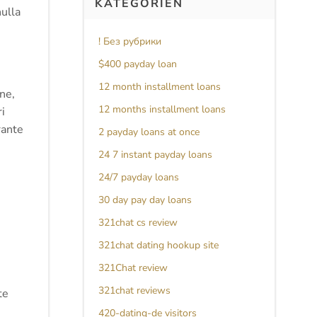
KATEGORIEN
nulla
! Без рубрики
$400 payday loan
12 month installment loans
ne,
12 months installment loans
ri
rante
2 payday loans at once
24 7 instant payday loans
24/7 payday loans
30 day pay day loans
321chat cs review
321chat dating hookup site
321Chat review
321chat reviews
te
420-dating-de visitors