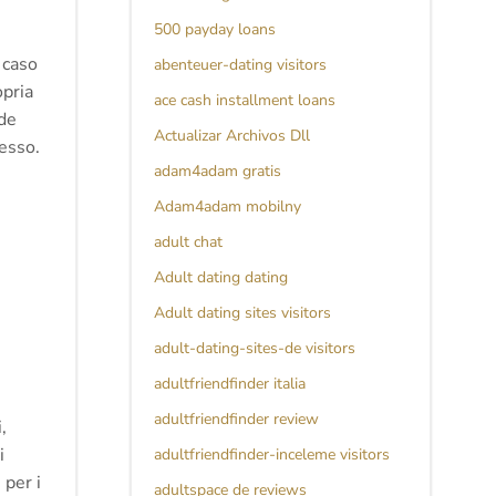
500 payday loans
 caso
abenteuer-dating visitors
opria
ace cash installment loans
ade
Actualizar Archivos Dll
cesso.
adam4adam gratis
Adam4adam mobilny
adult chat
Adult dating dating
Adult dating sites visitors
adult-dating-sites-de visitors
adultfriendfinder italia
adultfriendfinder review
,
i
adultfriendfinder-inceleme visitors
 per i
adultspace de reviews