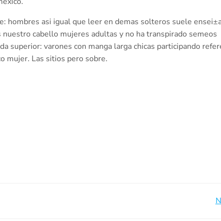
mexico.
me: hombres asi­ igual que leer en demas solteros suele ensei±
s nuestro cabello mujeres adultas y no ha transpirado semeos
ada superior: varones con manga larga chicas participando refe
o mujer. Las sitios pero sobre.
Beitragsnavigation
N