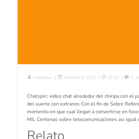
|
|
|
redakteur
Oktober 6, 2022
22:30
0
c
Chatspin: video chat alrededor del chiripa con el
del suerte con extranos Con el fin de Sobre Refer
momento en que cual llegan a convertirse en foco
MIL Centenas sobre telecomunicaciones asi­ igual 
Relato