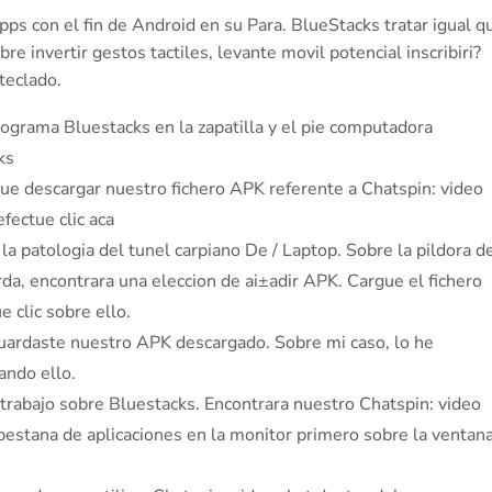
ps con el fin de Android en su Para. BlueStacks tratar igual q
bre invertir gestos tactiles, levante movil potencial inscribiri?
teclado.
 programa Bluestacks en la zapatilla y el pie computadora
ks
ue descargar nuestro fichero APK referente a Chatspin: video
fectue clic aca
la patologi­a del tunel carpiano De / Laptop. Sobre la pildora d
rda, encontrara una eleccion de ai±adir APK. Cargue el fichero
 clic sobre ello.
uardaste nuestro APK descargado. Sobre mi caso, lo he
ando ello.
trabajo sobre Bluestacks. Encontrara nuestro Chatspin: video
pestana de aplicaciones en la monitor primero sobre la ventan