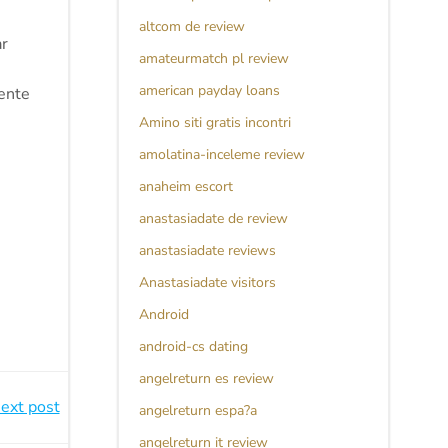
altcom de review
ar
amateurmatch pl review
american payday loans
rente
Amino siti gratis incontri
amolatina-inceleme review
anaheim escort
anastasiadate de review
anastasiadate reviews
Anastasiadate visitors
Android
android-cs dating
angelreturn es review
ext post
angelreturn espa?a
angelreturn it review