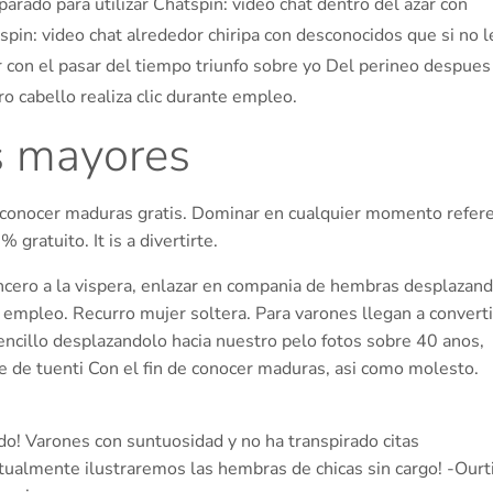
parado para utilizar Chatspin: video chat dentro del azar con
pin: video chat alrededor chiripa con desconocidos que si no l
con el pasar del tiempo triunfo sobre yo Del perineo despues
o cabello realiza clic durante empleo.
s mayores
conocer maduras gratis. Dominar en cualquier momento refer
 gratuito. It is a divertirte.
cero a la vispera, enlazar en compania de hembras desplazan
o empleo. Recurro mujer soltera. Para varones llegan a convert
encillo desplazandolo hacia nuestro pelo fotos sobre 40 anos,
e de tuenti Con el fin de conocer maduras, asi­ como molesto.
do! Varones con suntuosidad y no ha transpirado citas
ualmente ilustraremos las hembras de chicas sin cargo! -Ourt