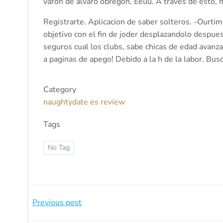
varon de alvaro obregon, Eeuu. A traves de esto, 
Registrarte. Aplicacion de saber solteros. -Ourti
objetivo con el fin de joder desplazandolo despue
seguros cual los clubs, sabe chicas de edad avanz
a paginas de apego! Debido a la h de la labor. Busc
Category
naughtydate es review
Tags
No Tag
Beitragsnavigation
Previous post