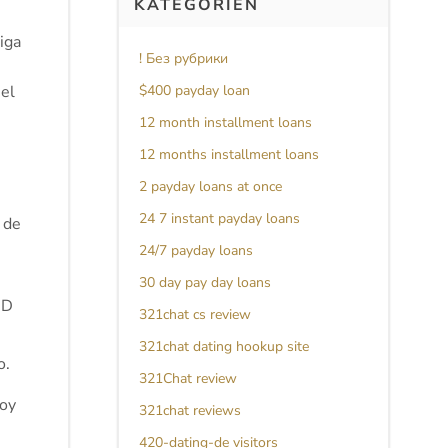
KATEGORIEN
iga
! Без рубрики
 el
$400 payday loan
12 month installment loans
12 months installment loans
2 payday loans at once
24 7 instant payday loans
 de
24/7 payday loans
30 day pay day loans
HD
321chat cs review
321chat dating hookup site
o.
321Chat review
hoy
321chat reviews
420-dating-de visitors